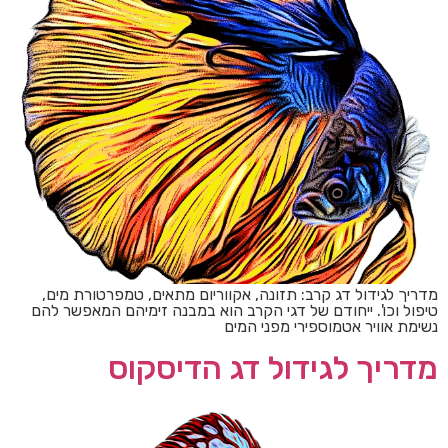
מדריך לגידול דג קרב: תזונה, אקווריום מתאים, טמפרטורת מים,
טיפול וכו'. ייחודם של דגי הקרב הוא במבנה זימיהם המאפשר להם
נשימת אוויר אטמוספירי מפני המים
מדריך לגידול דג הדיסקוס