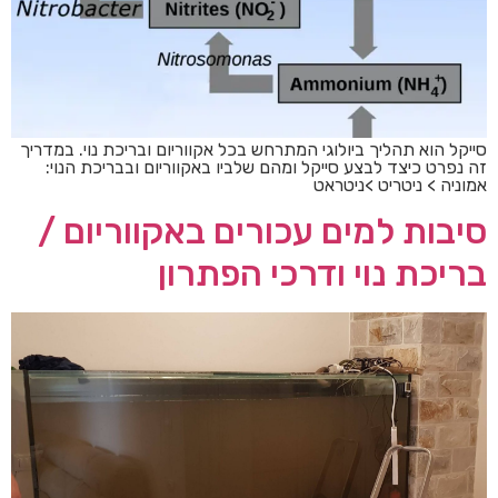
סייקל הוא תהליך ביולוגי המתרחש בכל אקווריום ובריכת נוי. במדריך
זה נפרט כיצד לבצע סייקל ומהם שלביו באקווריום ובבריכת הנוי:
אמוניה > ניטריט >ניטראט
סיבות למים עכורים באקווריום /
בריכת נוי ודרכי הפתרון