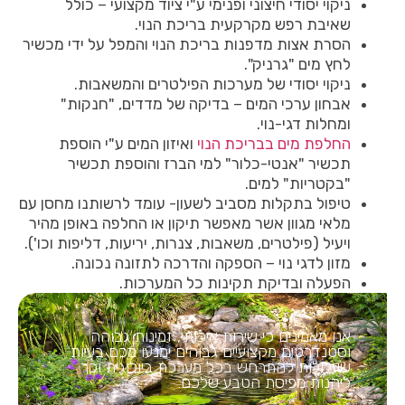
ניקוי יסודי חיצוני ופנימי ע"י ציוד מקצועי – כולל
שאיבת רפש מקרקעית בריכת הנוי.
הסרת אצות מדפנות בריכת הנוי והמפל על ידי מכשיר
לחץ מים "גרניק".
ניקוי יסודי של מערכות הפילטרים והמשאבות.
אבחון ערכי המים – בדיקה של מדדים, "חנקות"
ומחלות דגי-נוי.
החלפת מים בבריכת הנוי
ואיזון המים ע"י הוספת
תכשיר "אנטי-כלור" למי הברז והוספת תכשיר
"בקטריות" למים.
טיפול בתקלות מסביב לשעון- עומד לרשותנו מחסן עם
מלאי מגוון אשר מאפשר תיקון או החלפה באופן מהיר
ויעיל (פילטרים, משאבות, צנרות, יריעות, דליפות וכו').
מזון לדגי נוי – הספקה והדרכה לתזונה נכונה.
הפעלה ובדיקת תקינות כל המערכות.
אנו מאמינים כי שירות איכותי, זמינות גבוהה
וסטנדרטים מקצועיים גבוהים ימנעו מכם בעיות
שעלולות להתרחש בכל מערכת ביולוגית וכך
ליהנות מפיסת הטבע שלכם.