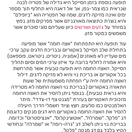
תופעה נוספת בזמן הסייקל היא גדילה של פטריה לבנה
שנראית כמו צמר-גפן, אך אל דאגה היא תחלוף תוך מספר
ימים ואינה מזיקה לדגים. שמה של הפטריה הוא "ביופילם"
והיא נוצרת כתוצאה מאורגניזם אשר מפרקים מזון. נפוץ
במיוחד על
גזעים ושורשים
כיוון שעליהם סוגי סוכרים אשר
משמשים כמקור מזון.
עוד תופעה היא התפתחות "אצה חומה" אשר מופיעה
בתחילת שלב הסייקל באקווריום ובבריכת הדגים עקב ערכי
מים שעדיין לא מאוזנים (אמוניה, ניטריט, ניטראט, פוספאט)
והיא אמורה לחלוף ברובה עד איזון ערכי המים וסיום תהליך
הסייקל. האצה החומה היא תופעה טבעית אשר מתרחשת
בכל אקווריום או בריכת נוי והיא לא מזיקה לדגים. דילול
האצה החומה יהיה ע"י הפחתה משמעותית של שעות
התאורה באקווריום (בבריכת נוי האצה החומה לא מטרידה
והיא נראית טבעית). בנוסף ניתן להסיר את האצה החומה
מזכוכית האקווריום בעזרת "מגנט צף דו-צדדי". מיתר
האלמנטים כמו סלעים, חצץ וציוד חשמלי הדרך היעילה
להסיר את האצה החומה באקווריום היא דגים מנקים כדוגמת
דג "פלקו", "שמרלה", "אוטוצינקלוס", "אנציסטרוס" וכדומה.
בבריכת נוי ניתן לשלב דג "גרה-רופה" או "שמרלה" ובחודשי
הקיץ בלבד גם דג מנקה "פלקו".