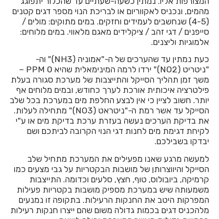
המצורפות אליו. נמתין כשעה-שעתיים עד שהכלור יתפוגג
מהמים, ונכניס לאקווריום או לבריכת הנוי מספר דגים קטנים
(4-5) שנחשבים לעמידים וחזקים. במים מתוקים: מולים /
סייפנים / דגי זהב / ציקלידים מאגם מלאווי. במים מלוחים:
אלמוגיות וליצנים.
כעת נמתין עד שהערכים של ה-"אמוניה (NH3)" וה-
"ניטריט (NO2)" ירדו לרמה המינימאלית שהיא 0 PPM –
משך זמן תהליך הסייקל והתייצבות של מערכת סגורה בעלת
פילטרציה איכותית אורכת לערך כחודש, ובמים מלוחים אף
יותר. חשוב לציין כי אין לבצע החלפת מים במערכת בכל שלב
הסייקל עד אשר רמת ה-"ניטראט (NO3)" מתחילה לעלות.
את בדיקת הערכים נעשה בעזרת ערכת בדיקת מים או ע"י
לקיחת דגימת מים לחנות דגי הנוי הקרובה לביתכם ושם
יבדקו בשבילכם.
למעשה מרגע שאנו מפעילים את המערכת מתחיל שלב
הסייקל והיווצרותן של מושבות הבקטריות על גבי מצעים כמו
קרמיקה, ביובולוס, טוף, חצץ, סלעים וכדומה. התייצבות
משמעותה שיש במערכת מספיק מושבות בקטריות פעילות
המפרקות היטב את החנקות הרעילות. בתקופה זו נמנעים
מלהכניס דגים בכמות גדולה משום שהם ייצרו חנקות רעילות