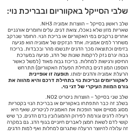
שלבי הסייקל באקווריום ובבריכת נוי:
שלב ראשון בסייקל – הווצרות אמוניה NH3.
שאריות מזון שלא נאכלו, צואת דגים, עלים וחומרים אורגניים
אחרים נרקבים במי האקווריום או בריכת הנוי. החומר שנרקב
משחרר למים אמוניה. אחד הנזקים של אמוניה הוא פגיעה
בזימים וכתוצאה מכך הדגים יתנשמו מהר ובכבדות. בריכוז
גבוה יגרם נזק לרקמות שונות של הדג, פגיעה במערכת
החיסון ורגישות למחלות. בריכוז גבוה מאוד (למשל כאשר
הוספנו המון דגים בתחילת הפעלת האקווריום) תתרחש
הרעלת אמוניה והדגים ימותו.
תופעה זו אופיינית
לאקווריומים ובריכות נוי בתחילת דרכם והיא מהווה את
גורם המוות העיקרי של דגי נוי.
שלב שני בסייקל – הווצרות ניטריט NO2.
בשלב זה כבר התפתחו באקווריום או בבריכת הנוי בקטריות
מסוג מסויים אשר הופכות את האמוניה לניטריט, שאף היא
רעילה לדגים וגורמת לפירוק ההמוגלובין בדם הדגים, כך שיש
קושי לדם לשאת חמצן לאברים חיוניים בגוף הדג. גם במקרה
זה עלולה להיווצר הרעלה שתגרום למחלות ואף למות הדגים.