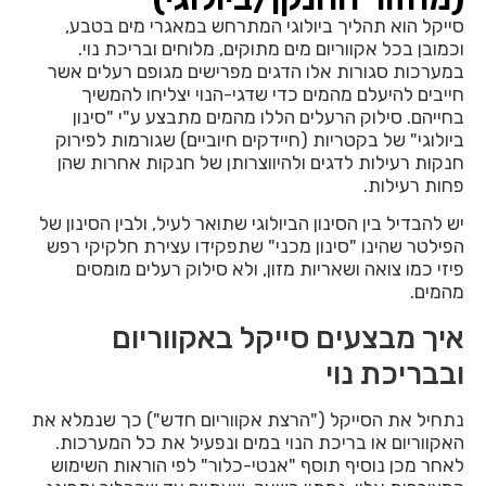
סייקל הוא תהליך ביולוגי המתרחש במאגרי מים בטבע,
וכמובן בכל אקווריום מים מתוקים, מלוחים ובריכת נוי.
במערכות סגורות אלו הדגים מפרישים מגופם רעלים אשר
חייבים להיעלם מהמים כדי שדגי-הנוי יצליחו להמשיך
בחייהם. סילוק הרעלים הללו מהמים מתבצע ע"י "סינון
ביולוגי" של בקטריות (חיידקים חיוביים) שגורמות לפירוק
חנקות רעילות לדגים ולהיווצרותן של חנקות אחרות שהן
פחות רעילות.
יש להבדיל בין הסינון הביולוגי שתואר לעיל, ולבין הסינון של
הפילטר שהינו "סינון מכני" שתפקידו עצירת חלקיקי רפש
פיזי כמו צואה ושאריות מזון, ולא סילוק רעלים מומסים
מהמים.
איך מבצעים סייקל באקווריום
ובבריכת נוי
נתחיל את הסייקל ("הרצת אקווריום חדש") כך שנמלא את
האקווריום או בריכת הנוי במים ונפעיל את כל המערכות.
לאחר מכן נוסיף תוסף "אנטי-כלור" לפי הוראות השימוש