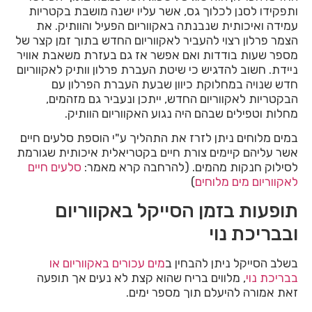
ותפקידו לסנן לכלוך גס, אשר עליו ישנה מושבת בקטריות
עמידה ואיכותית שנבנתה באקווריום הפעיל והוותיק. את
הצמר פרלון רצוי להעביר לאקווריום החדש בתוך זמן קצר של
מספר שעות בודדות ואם אפשר אז גם בעזרת משאבת אוויר
ניידת. חשוב להדגיש כי שיטת העברת פרלון וותיק לאקווריום
חדש שנויה במחלוקת כיוון שבעת העברת הפרלון עם
הבקטריות לאקווריום החדש, ייתכן ונעביר גם מזהמים,
מחלות וטפילים שבהם היה נגוע האקווריום הוותיק.
במים מלוחים ניתן לזרז את התהליך ע"י הוספת סלעים חיים
אשר עליהם קיימים צורת חיים בקטריאלית איכותית שגורמת
לסילוק חנקות מהמים. (להרחבה קרא מאמר:
סלעים חיים
לאקווריום מים מלוחים
)
תופעות בזמן הסייקל באקווריום
ובבריכת נוי
בשלב הסייקל ניתן להבחין ב
מים עכורים באקווריום או
בבריכת נוי
, מלווים בריח שהוא קצת לא נעים אך תופעה
זאת אמורה להיעלם תוך מספר ימים.