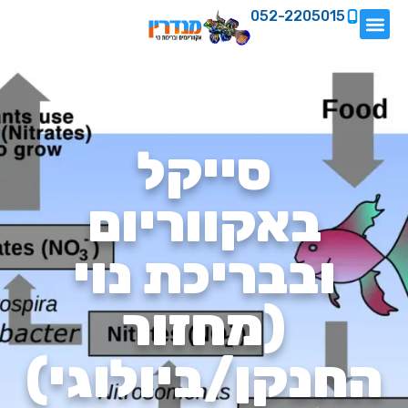
052-2205015
סייקל
באקווריום
ובבריכת נוי
(מחזור
החנקן/ביולוגי)