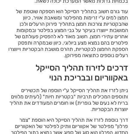
בכמויות גדולות מאשר המערכת יכולה לשאת.
עוד גורם חשוב בתהליך הסייקל הוא הספקה שוטפת של
חמצן למים ע"י זרימות מהפילטר ומשאבת אוויר, כיוון
שהבקטריות צורכות חמצן בתהליך פירוק הרעלים ולכן
המושבות ייווצרו בעיקר על גבי המצע בפילטר ובמקומות
אחרים עתירי חמצן. חשוב מאוד לא להפסיק פעולתם של
פילטרים בהם נמצא מצע ביולוגי, כיוון שבמקרה ותפסק
הספקת החמצן לבקטריות, תהרס מושבת הבקטריות וייווצרו
רעלים נוספים כתוצאה מפירוקן.
דרכים לזירוז תהליך הסייקל
באקווריום ובבריכת הנוי
ניתן לזרז את תהליך הסייקל ע"י הוספה של תכשירים
ותוספים המכילים תרביות "בקטריות חיות" (לעיתים מלווים
בריח לא נעים של גופרית) או חומרים המעודדים את תהליך
יווצרות הבקטריות.
דרך נוספת לזרז את תהליך הסייקל היא הוספת "צמר
פרלון" מפילטר של אקווריום וותיק לפילטר של האקווריום
החדש. הפרלון הוא סוג של ספוג אשר נמצא בתוך הפילטר