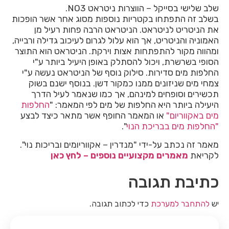
שלב שלישי בסייקל – הווצרות ניטראט NO3.
בשלב זה התפתחו בקטריות נוספות מסוג אחר אשר הופכות
את הניטריט לניטראט. הניטראט הרבה פחות רעיל מן
האמוניה והניטריט, אך הוא עלול לגרום לעיכוב גדילה ורבייה,
ומהווה מקור להתפתחות אצות וירקת. הניטראט הוא התוצר
הסופי בשרשרת, ויכול להסתלק באופן היעיל ביותר ע"י
החלפות מים סדירות. סילוק נוסף של הניטראט נעשה ע"י
צמחי מים שניזונים ממנו כמקור דשן. בנוסף ישנם בשוק
תכשירים וסופחים למינהם, אך כמו שנאמר לעיל הדרך
היעילה ביותר היא החלפות של מים לפי המאמר: "
החלפות
מים באקווריום"
או המאמר החופף אשר מתאר כיצד לבצע
"החלפות מים בבריכת הנוי
".
מאמר זה נכתב על-ידי "מנדרין – אקווריומים ובריכות נוי".
לקריאת
מאמרים מקצועיים נוספים – לחץ כאן
כתיבת תגובה
יש
להתחבר למערכת
כדי לכתוב תגובה.